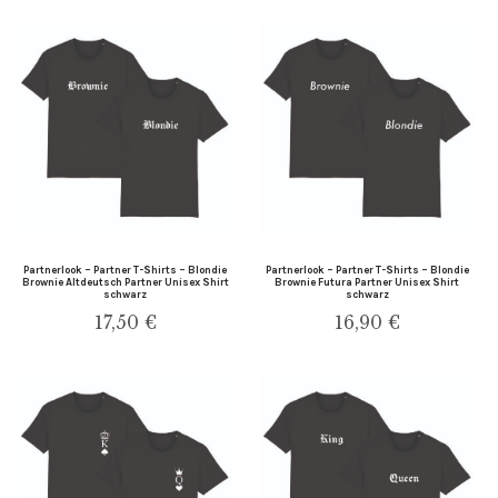
Unter
auskla
Personalisiert
Hoodie Sets
Partnerlook – Partner T-Shirts – Blondie
Partnerlook – Partner T-Shirts – Blondie
Brownie Altdeutsch Partner Unisex Shirt
Brownie Futura Partner Unisex Shirt
T-Shirt Sets
schwarz
schwarz
17,50
€
16,90
€
Familien Sets