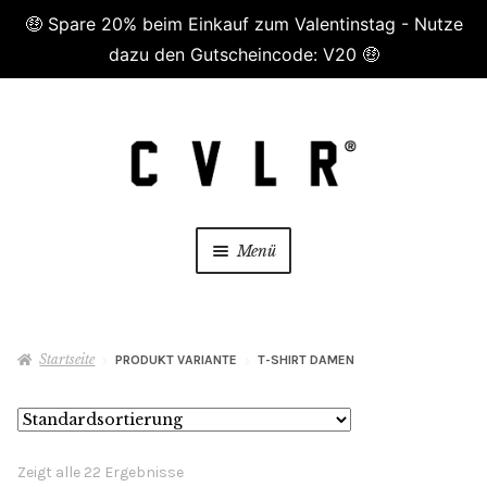
🤑 Spare 20% beim Einkauf zum Valentinstag - Nutze
dazu den Gutscheincode: V20 🤑
Zur
Zum
Navigation
Inhalt
springen
springen
Menü
😷 Masken😷
Startseite
PRODUKT VARIANTE
T-SHIRT DAMEN
Damen
Herren
Zeigt alle 22 Ergebnisse