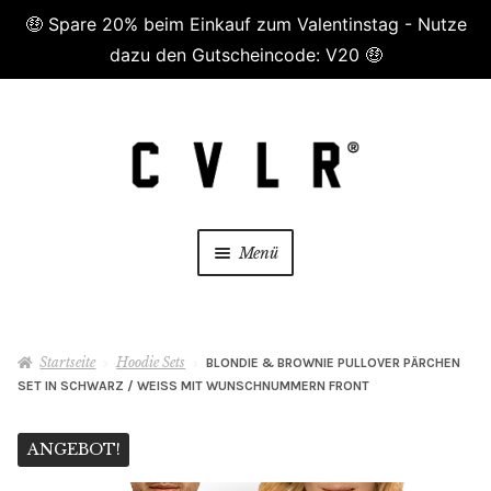
🤑 Spare 20% beim Einkauf zum Valentinstag - Nutze
dazu den Gutscheincode: V20 🤑
Zur
Zum
Navigation
Inhalt
springen
springen
Menü
😷 Masken😷
Startseite
Hoodie Sets
BLONDIE & BROWNIE PULLOVER PÄRCHEN
Damen
SET IN SCHWARZ / WEISS MIT WUNSCHNUMMERN FRONT
Herren
ANGEBOT!