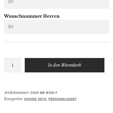
Wunschnummer Herren
Blondie
In den Warenkorb
&
Brownie
Pullover
Pärchen
Artikelnummer:
CVLR-BB-B123-F
Set
Kategorien:
,
HOODIE SETS
PERSONALISIERT
in
schwarz