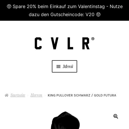
🤑 Spare 20% beim Einkauf zum Valentinstag - Nutze
dazu den Gutscheincode: V20 🤑
Zur
Zum
Navigation
Inhalt
springen
springen
Menü
😷 Masken😷
Startseite
Herren
KING PULLOVER SCHWARZ / GOLD FUTURA
Damen
Herren
🔍